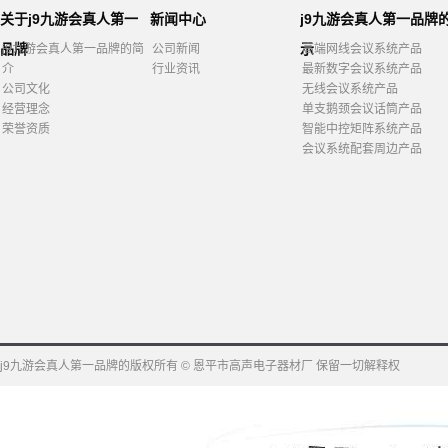
关于j9九游会真人第一
新闻中心
j9九游会真人第一品牌
品牌
示
j9九游会真人第一品牌的简
公司新闻
高端网线会议系统产品
介
行业资讯
最新数字会议系统产品
公司文化
无线会议系统产品
经营理念
单支鹅颈会议话筒产品
荣誉资质
智能中控矩阵系统产品
会议系统配套周边产品
j9九游会真人第一品牌的版权所有 © 恩平市高声电子器材厂 保留一切解释权