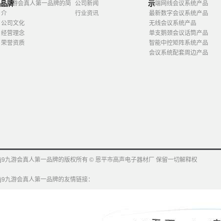
品牌
示
j9九游会真人第一品牌的简
公司新闻
高端网线会议系统产品
介
行业资讯
最新数字会议系统产品
公司文化
无线会议系统产品
经营理念
单支鹅颈会议话筒产品
荣誉资质
智能中控矩阵系统产品
会议系统配套周边产品
j9九游会真人第一品牌的版权所有 © 恩平市高声电子器材厂 保留一切解释权
j9九游会真人第一品牌的友情链接：