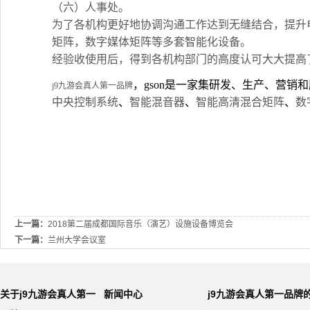
（六）人事处。
为了各机构更好地协调沟通工作达到无缝结合，提升
矩阵，数字媒体矩阵等多套智能化设备。
经验收使用后，得到各机构部门的高度认可大大提高
，gson是一家集研发、生产、营
j9九游会真人第一品牌
中央控制系统
、
智能混音器
、
智能高清混合矩阵
、
数
上一篇：
2018第二届成都国际音乐（演艺）设施设备博览会
下一篇：
兰州大学会议室
关于j9九游会真人第一
新闻中心
j9九游会真人第一品牌