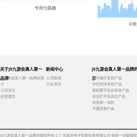
专用分路器
卡侬
关于j9九游会真人第一
新闻中心
j9九游会真人第一品牌
品牌
示
j9九游会真人第一品牌的简
公司新闻
数字展厅系统产品
介
行业资讯
中控矩阵系统产品
公司文化
智能数字会议系统产品
经营理念
会议扩声及周边产品
音视频一体机
专属定制产品
j9九游会真人第一品牌的版权所有 © 广东高声电子智能科技有限公司 保留一切解释权