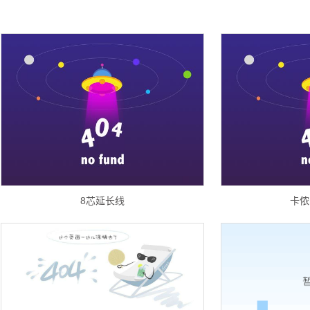
8芯延长线
卡侬