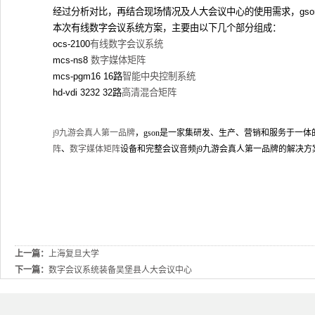
经过分析对比，再结合现场情况及人大会议中心的使用需求，
gs
本次有线
数字会议系统
方案，主要由以下几个部分组成：
ocs-2100
有线
数字会议系统
mcs-ns8
数字媒体矩阵
mcs-pgm16 16路
智能中央控制系统
hd-vdi 3232 32
路
高清混合矩阵
j9九游会真人第一品牌
，gson是一家集研发、生产、营销和服务于一
阵
、
数字媒体矩阵
设备和完整会议音频j9九游会真人第一品牌的解决方
上一篇：
上海复旦大学
下一篇：
数字会议系统装备吴堡县人大会议中心