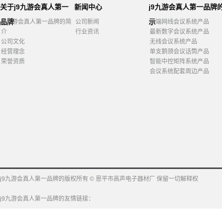
关于j9九游会真人第一
新闻中心
j9九游会真人第一品牌
品牌
示
j9九游会真人第一品牌的简
公司新闻
高端网线会议系统产品
介
行业资讯
最新数字会议系统产品
公司文化
无线会议系统产品
经营理念
单支鹅颈会议话筒产品
荣誉资质
智能中控矩阵系统产品
会议系统配套周边产品
j9九游会真人第一品牌的版权所有 © 恩平市高声电子器材厂 保留一切解释权
j9九游会真人第一品牌的友情链接：