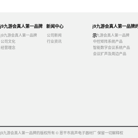
j9九游会真人第一品牌
新闻中心
j9九游会真人第一品牌
示
j9九游会真人第一品牌
公司新闻
j9九游会真人第一品牌
公司文化
行业资讯
中控矩阵系统产品
经营理念
智能数字会议系统产品
会议扩声及周边产品
j9九游会真人第一品牌的版权所有 © 恩平市高声电子器材厂 保留一切解释权