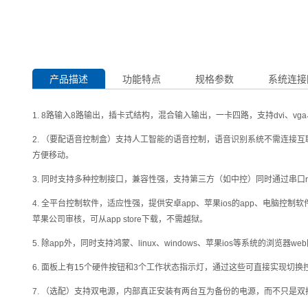
产品描述
功能特点
规格参数
系统连接
1. 8路输入8路输出，插卡式结构，混合输入输出，一卡四路，支持dvi、vga、av
2. （要配语音控制盒）支持人工智能的语音控制，语音识别系统不需连接互
方便移动。
3. 同时支持多种控制接口，兼容性强，支持第三方（如中控）同时通过串口rs-
4. 全平台控制软件，适应性强，提供安卓app、苹果ios的app、电脑
苹果公司审核，可从app store下载，不需越狱。
5. 除app外，同时支持鸿蒙、linux、windows、苹果ios等系
6. 面板上有15个硬件按钮和3个工作状态指示灯，通过这些可直接实现切换
7. （选配）支持双电源，内部真正安装有两台互为备份的电源，而不只是双