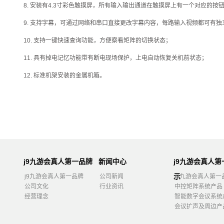
8. 安装有4.3寸彩色触摸屏，所有输入输出通道在触摸屏上有一个对应
9. 支持字幕，可通过网络和串口直接更改字幕内容，每路输入视频都可有
10. 支持一键快速查询功能，方便察看矩阵的切换状态；
11. 具有掉电记忆功能带有断电现场保护，上电自动恢复关机前状态；
12. 标准机架安装的金属机箱。
j9九游会真人第一品牌
新闻中心
j9九游会真人
示
j9九游会真人第一品牌
公司新闻
j9九游会真人第一
公司文化
行业资讯
中控矩阵系统产品
经营理念
智能数字会议系统
会议扩声及周边产