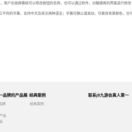
的按钮，用户长按屏幕就可以修改按钮的名称，也可以通过软件，对触摸屏的界面进行修
独立不同的字幕，支持中文及英文两种语言；字幕可静止或滚动，可更改背景颜色，也
第一品牌的产品展
经典案例
联系j9九游会真人第一
品牌
品牌
经典案例
产品
品