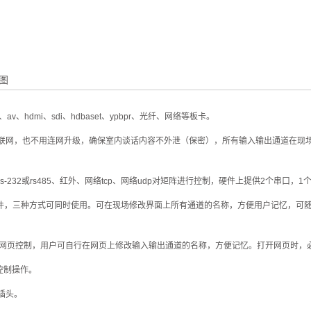
图
、hdmi、sdi、hdbaset、ypbpr、光纤、网络等板卡。
联网，也不用连网升级，确保室内谈话内容不外泄（保密），所有输入输出通道在现场可
232或rs485、红外、网络tcp、网络udp对矩阵进行控制，硬件上提供2个串口，1
控制软件，三种方式可同时使用。可在现场修改界面上所有通道的名称，方便用户记忆，可随意
统的浏览器web网页控制，用户可自行在网页上修改输入输出通道的名称，方便记忆。打开网页
控制操作。
插头。