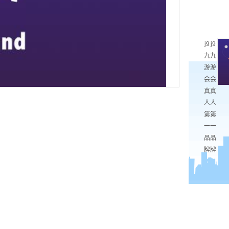
j9
j9
九
九
游
游
会
会
真
真
人
人
第
第
一
一
品
品
牌
牌