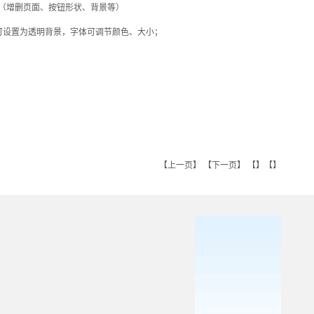
改（增删页面、按钮形状、背景等）
可设置为透明背景，字体可调节颜色、大小；
【
上一页
】 【
下一页
】 【】【】