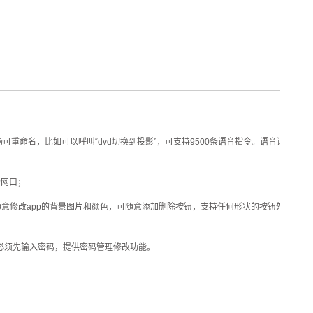
重命名，比如可以呼叫“dvd切换到投影”，可支持9500条语音指令。语音识别器
个网口；
修改app的背景图片和颜色，可随意添加删除按钮，支持任何形状的按钮外观。iphon
时，必须先输入密码，提供密码管理修改功能。