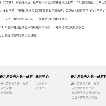
8. 安装有7寸彩色触摸屏，所有输入输出通道在触摸屏上有一个对应的按钮，用户
9. 支持字幕，可通过网络和串口直接更改字幕内容，每路输入视频都可有独立不同
10. 支持一键快速查询功能，方便察看矩阵的切换状态；
11. 具有掉电记忆功能带有断电现场保护，上电自动恢复关机前状态；
12. 标准机架安装的金属机箱。
j9九游会真人第一品牌
新闻中心
j9九游会真人第一品牌
示
j9九游会真人第一品牌
公司新闻
j9九游会真人第一品牌
公司文化
行业资讯
中控矩阵系统产品
经营理念
智能数字会议系统产品
会议扩声及周边产品