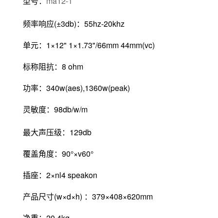
型号：
ma12-1
频率响应(±3db)：55hz-20khz
单元：1×12" 1×1.73"/66mm 44mm(vc)
标称阻抗：8 ohm
功率：340w(aes),1360w(peak)
灵敏度：98db/w/m
最大声压级：129db
覆盖角度：90°×v60°
插座：2×nl4 speakon
产品尺寸(w×d×h) ：379×408×620mm
净重：20.4kg