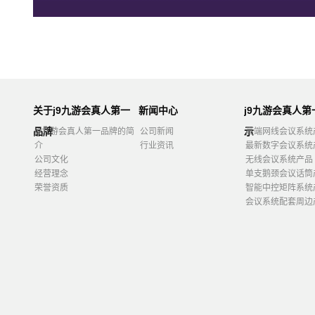
关于j9九游会真人第一
新闻中心
j9九游会真人
品牌
示
j9九游会真人第一品牌的简
公司新闻
高端网线会议系统
介
行业资讯
最新数字会议系统
公司文化
无线会议系统产品
经营理念
单支鹅颈会议话筒
荣誉资质
智能中控矩阵系统
会议系统配套周边