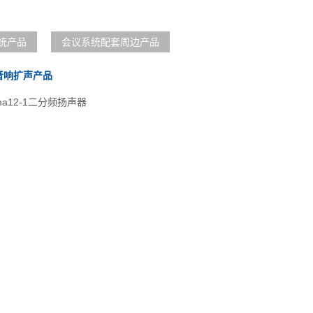
统产品
会议系统配套周边产品
音响扩声产品
a12-1二分频扬声器