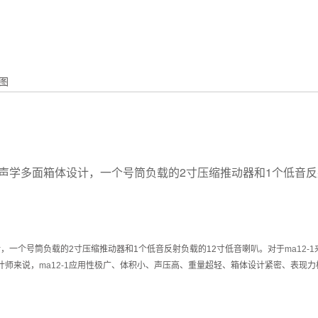
图
声学多面箱体设计，一个号筒负载的2寸压缩推动器和1个低音反射
，一个号筒负载的2寸压缩推动器和1个低音反射负载的12寸低音喇叭。
对于
ma12-1
计师来说，
ma12-1
应用性极广、体积小、声压高、重量超轻、箱体设计紧密、表现力极佳