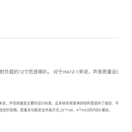
负载的12寸低音喇叭。 对于
ma12-1
来说，声音质量设计之根
来说，声音质量是主要的设计标准，此系统非常紧凑的结构里提供了强劲、平滑和可
的音箱。配备多功能安全吊装方式,16个m8、4个m10的内扣t-螺丝。