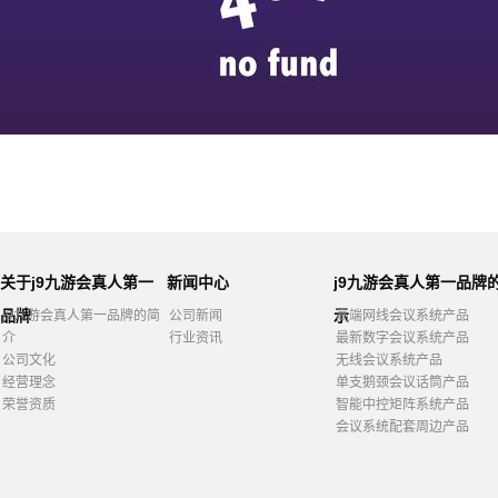
关于j9九游会真人第一
新闻中心
j9九游会真人第一品牌
品牌
示
j9九游会真人第一品牌的简
公司新闻
高端网线会议系统产品
介
行业资讯
最新数字会议系统产品
公司文化
无线会议系统产品
经营理念
单支鹅颈会议话筒产品
荣誉资质
智能中控矩阵系统产品
会议系统配套周边产品