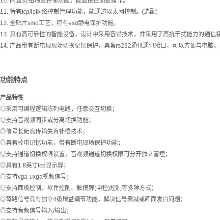
10. 内置32组场景存储功能，能直接在面板操作。
11. 特有tcp/ip网络控制管理功能，能通过以太网控制。(选配)
12. 全贴片smd工艺，特有esd静电保护功能。
13. 具有高可靠性的智能设备，设计中采用容错技术，并采用了高抗干扰能力的通信
14. 产品带有断电现现场切换记忆保护，具备rs232通讯通讯接口，可以方便与电
功能特点
产品特性
◎采用可编程逻辑陈列电路，任意交互切换；
◎支持音视频同步或分离切换功能；
◎信号长距离传输失真补偿技术；
◎具有掉电记忆功能，带有断电现场保护功能；
◎支持通道切换权限设置，音视频通道切换权限可分开独立管埋；
◎具有1.8英寸lcd显示屏；
◎支持vga-uxga视频信号；
◎支持面板控制、软件控削、触摸屏(中控)控制等多种方式；
◎每路信号具有独立4级增益调节功能，解决信号衰减或画面发白问题；
◎支持音频信号输入/输出；