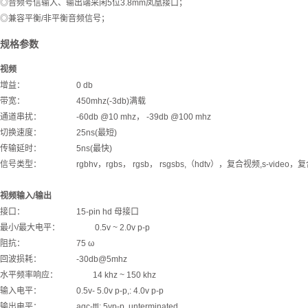
◎音频号信输入、输出端采闲5位3.8mm凤凰接口；
◎兼容平衡/非平衡音频信号；
规格参数
视频
增益： 0 db
带宽： 450mhz(-3db)满载
通道串扰： -60db @10 mhz， -39db @100 mhz
切换速度： 25ns(最短)
传输延时： 5ns(最快)
信号类型： rgbhv，rgbs， rgsb， rsgsbs,（hdtv），复合视频,s-video，
视频输入/输出
接口： 15-pin hd 母接口
最小/最大电平： 0.5v ~ 2.0v p-p
阻抗： 75 ω
回波损耗： -30db@5mhz
水平频率响应： 14 khz ~ 150 khz
输入电平： 0.5v- 5.0v p-p,: 4.0v p-p
输出电平： agc-ttl: 5vp-p, unterminated