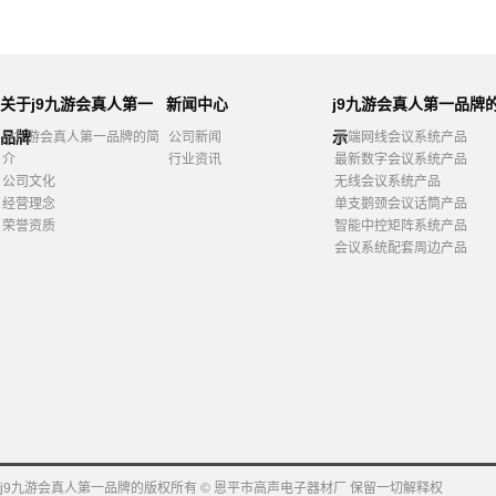
关于j9九游会真人第一
新闻中心
j9九游会真人第一品牌
品牌
示
j9九游会真人第一品牌的简
公司新闻
高端网线会议系统产品
介
行业资讯
最新数字会议系统产品
公司文化
无线会议系统产品
经营理念
单支鹅颈会议话筒产品
荣誉资质
智能中控矩阵系统产品
会议系统配套周边产品
j9九游会真人第一品牌的版权所有 © 恩平市高声电子器材厂 保留一切解释权