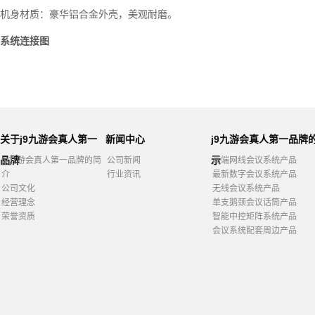
机身材质：豪华铝合金外壳，美观耐磨。
系统连接图
关于j9九游会真人第一
新闻中心
j9九游会真人第一品牌
品牌
示
j9九游会真人第一品牌的简
公司新闻
高端网线会议系统产品
介
行业资讯
最新数字会议系统产品
公司文化
无线会议系统产品
经营理念
单支鹅颈会议话筒产品
荣誉资质
智能中控矩阵系统产品
会议系统配套周边产品