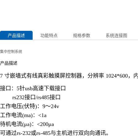
产品描述
功能特点
规格参数
系统连接图
集中控制系统
产品描述
7 寸嵌墙式有线真彩触摸屏控制器，分辨率 1024*600，内 存 64m，
接口：5针usb高速下载接口
rs232接口/rs485接口
工作电压(伏特)：9～24v
工作电流(ma)：<1a
待机电流(μa)：<200μa
可通过rs-232或rs-485与主机进行双向向通讯。