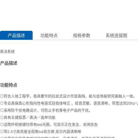
产品描述
功能特点
规格参数
系统连接图
表决系统
产品描述
功能特点
◎符合人体工程学，极具奢华的拉丝式设计尽显高档，能与会场装修完美融入一体。
◎专业高保真心形指向性电容式驻极体咪芯 ，拾音灵敏、语音清晰，带宽达到20hz~20
◎采用防干扰电路设计，可防止手机等电子产品的干扰。
◎具有五键投票／表决／选举功能
◎话筒杆和按键均带有led光圈，可显示正在发言、关闭状态
◎带2.3寸高亮度全视角lcd显示屏,显示内容清晰晰