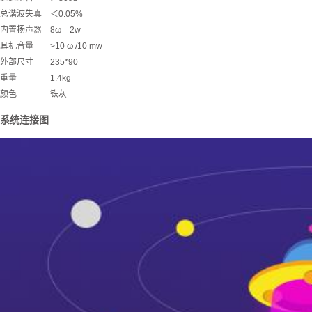
总谐波失真 ＜0.05%
内置扬声器 8ω 2w
耳机音量 >10 ω /10 mw
外部尺寸 235*90
重量 1.4kg
颜色 铁灰
系统连接图