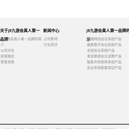
关于j9九游会真人第一
新闻中心
j9九游会真人第一品牌
品牌
示
j9九游会真人第一品牌的简
公司新闻
高端网线会议系统产品
介
行业资讯
最新数字会议系统产品
公司文化
无线会议系统产品
经营理念
单支鹅颈会议话筒产品
荣誉资质
智能中控矩阵系统产品
会议系统配套周边产品