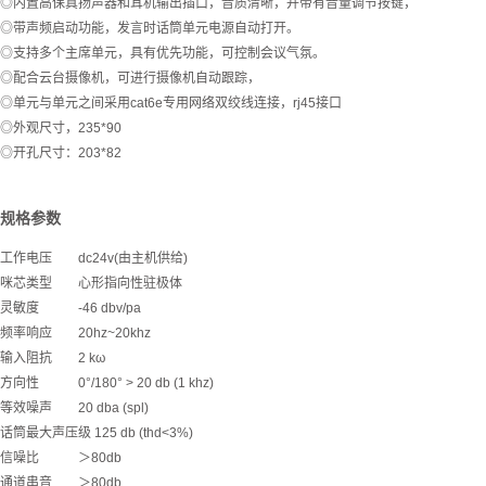
◎内置高保真扬声器和耳机输出插口，音质清晰，并带有音量调节按键，
◎带声频启动功能，发言时话筒单元电源自动打开。
◎支持多个主席单元，具有优先功能，可控制会议气氛。
◎配合云台摄像机，可进行摄像机自动跟踪，
◎单元与单元之间采用cat6e专用网络双绞线连接，rj45接口
◎外观尺寸，235*90
◎开孔尺寸：203*82
规格参数
工作电压 dc24v(由主机供给)
咪芯类型 心形指向性驻极体
灵敏度 -46 dbv/pa
频率响应 20hz~20khz
输入阻抗 2 kω
方向性 0°/180° > 20 db (1 khz)
等效噪声 20 dba (spl)
话筒最大声压级 125 db (thd<3%)
信噪比 ＞80db
通道串音 ＞80db