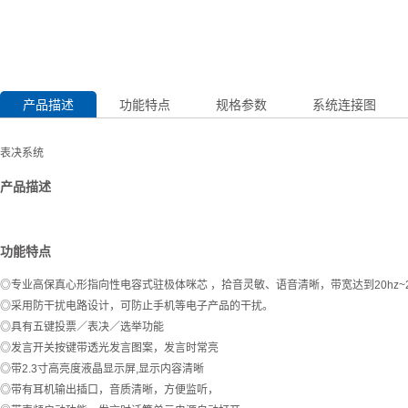
产品描述
功能特点
规格参数
系统连接图
表决系统
产品描述
功能特点
◎专业高保真心形指向性电容式驻极体咪芯 ，拾音灵敏、语音清晰，带宽达到20hz~20
◎采用防干扰电路设计，可防止手机等电子产品的干扰。
◎具有五键投票／表决／选举功能
◎发言开关按键带透光发言图案，发言时常亮
◎带2.3寸高亮度液晶显示屏,显示内容清晰
◎带有耳机输出插口，音质清晰，方便监听，