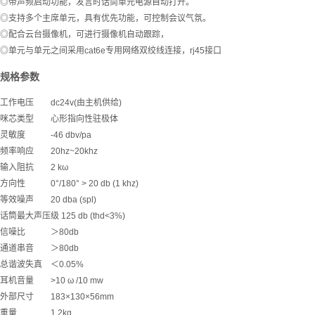
◎带声频启动功能，发言时话筒单元电源自动打开。
◎支持多个主席单元，具有优先功能，可控制会议气氛。
◎配合云台摄像机，可进行摄像机自动跟踪，
◎单元与单元之间采用cat6e专用网络双绞线连接，rj45接口
规格参数
工作电压 dc24v(由主机供给)
咪芯类型 心形指向性驻极体
灵敏度 -46 dbv/pa
频率响应 20hz~20khz
输入阻抗 2 kω
方向性 0°/180° > 20 db (1 khz)
等效噪声 20 dba (spl)
话筒最大声压级 125 db (thd<3%)
信噪比 ＞80db
通道串音 ＞80db
总谐波失真 ＜0.05%
耳机音量 >10 ω /10 mw
外部尺寸 183×130×56mm
重量 1.2kg