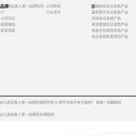
品牌
示
j9九游会真人第一品牌的简
公司新闻
高端网线会议系统产品
介
行业资讯
最新数字会议系统产品
公司文化
无线会议系统产品
经营理念
单支鹅颈会议话筒产品
荣誉资质
智能中控矩阵系统产品
会议系统配套周边产品
j9九游会真人第一品牌的版权所有 © 恩平市高声电子器材厂 保留一切解释权
j9九游会真人第一品牌的友情链接：