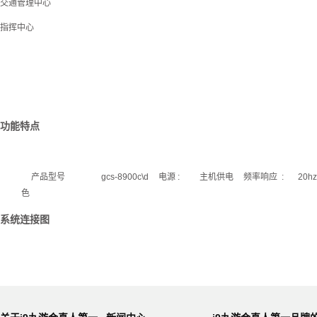
交通管理中心
指挥中心
功能特点
产品型号 gcs-8900c\d
电源 :
主机供电
频率响应
:
20hz
色
系统连接图