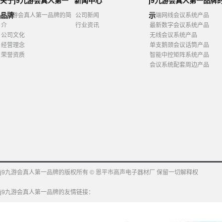
关于j9九游会真人第一
新闻中心
j9九游会真人第一品牌
品牌
示
j9九游会真人第一品牌的简
公司新闻
高端网线会议系统产品
介
行业资讯
最新数字会议系统产品
公司文化
无线会议系统产品
经营理念
单支鹅颈会议话筒产品
荣誉资质
智能中控矩阵系统产品
会议系统配套周边产品
j9九游会真人第一品牌的版权所有 © 恩平市高声电子器材厂 保留一切解释权
j9九游会真人第一品牌的友情链接：