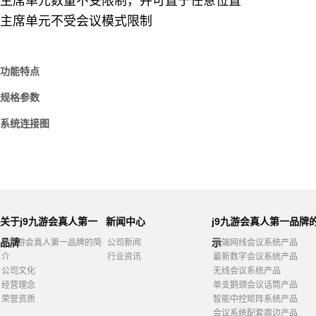
主席单元数量不受限制，并可置于任意位置
主席单元不受会议模式限制
功能特点
规格参数
系统连接图
关于j9九游会真人第一
新闻中心
j9九游会真人第一品牌
品牌
示
j9九游会真人第一品牌的简
公司新闻
高端网线会议系统产品
介
行业资讯
最新数字会议系统产品
公司文化
无线会议系统产品
经营理念
单支鹅颈会议话筒产品
荣誉资质
智能中控矩阵系统产品
会议系统配套周边产品