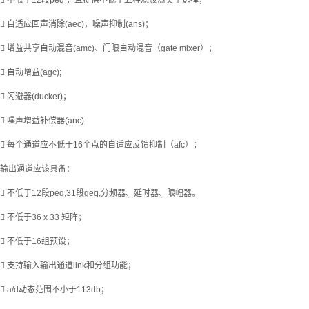
 不低于12段peq ，且提供不低于五种滤波器类型选择；
 自适应回声消除(aec)，噪声抑制(ans)；
 增益共享自动混音(amc)、门限自动混音（gate mixer）；
 自动增益(agc);
 闪避器(ducker)；
 噪声增益补偿器(anc)
 每个通道应不低于16个点的自适应反馈抑制（afc）；
输出通道应该具备：
 不低于12段peq,31段geq,分频器、延时器、限幅器。
 不低于36 x 33 矩阵；
 不低于16组预设；
 支持输入输出通道link和分组功能；
 a/d动态范围不小于113db；