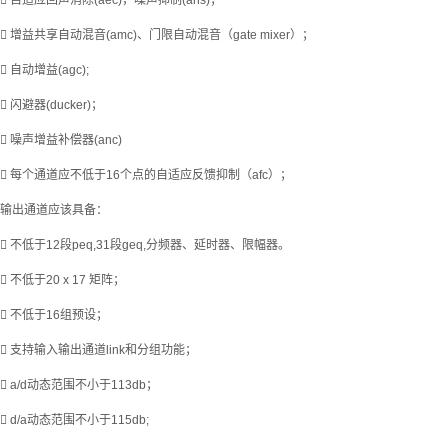
 自适应回声消除(aec)，噪声抑制(ans)；
 增益共享自动混音(amc)、门限自动混音（gate mixer）；
 自动增益(agc);
 闪避器(ducker)；
 噪声增益补偿器(anc)
 每个通道应不低于16个点的自适应反馈抑制（afc）；
输出通道应该具备：
 不低于12段peq,31段geq,分频器、延时器、限幅器。
 不低于20 x 17 矩阵；
 不低于16组预设；
 支持输入输出通道link和分组功能；
 a/d动态范围不小于113db；
 d/a动态范围不小于115db;