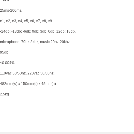
1 to 6.
25ms-200ms.
e1; e2; e3; e4; e5; e6; e7; e8; e9.
-24db; -18db; -6db; 0db; 3db; 6db; 12db; 18db.
microphone: 70hz-8khz; music:20hz-20khz.
95db.
<0.004%.
110vac 50/60hz, 220vac 50/60hz.
482mm(w) x 150mm(d) x 45mm(h).
2.5kg