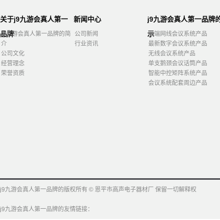
关于j9九游会真人第一
新闻中心
j9九游会真人第一品牌
品牌
示
j9九游会真人第一品牌的简
公司新闻
高端网线会议系统产品
介
行业资讯
最新数字会议系统产品
公司文化
无线会议系统产品
经营理念
单支鹅颈会议话筒产品
荣誉资质
智能中控矩阵系统产品
会议系统配套周边产品
j9九游会真人第一品牌的版权所有 © 恩平市高声电子器材厂 保留一切解释权
j9九游会真人第一品牌的友情链接：