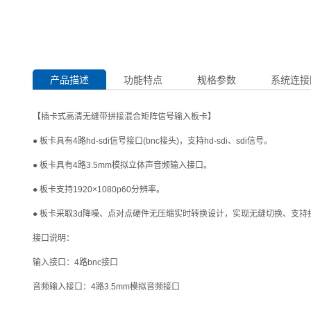
产品描述
功能特点
规格参数
系统连接
【插卡式高清无缝带拼接混合矩阵信号输入板卡】
● 板卡具有4路hd-sdi信号接口(bnc接头)，支持hd-sdi、sdi信号。
● 板卡具有4路3.5mm模拟立体声音频输入接口。
● 板卡支持1920×1080p60分辨率。
● 板卡采取3d降噪、点对点硬件无压缩实时转换设计，实现无缝切换、支持
接口说明：
输入接口：4路bnc接口
音频输入接口：4路3.5mm模拟音频接口