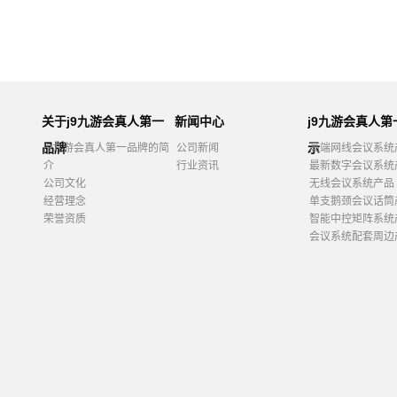
关于j9九游会真人第一
新闻中心
j9九游会真人
品牌
示
j9九游会真人第一品牌的简
公司新闻
高端网线会议系统
介
行业资讯
最新数字会议系统
公司文化
无线会议系统产品
经营理念
单支鹅颈会议话筒
荣誉资质
智能中控矩阵系统
会议系统配套周边