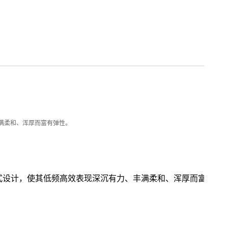
丰满柔和、浑厚而富有弹性。
射式设计，使其低频高效表现深沉有力、丰满柔和、浑厚而富有弹