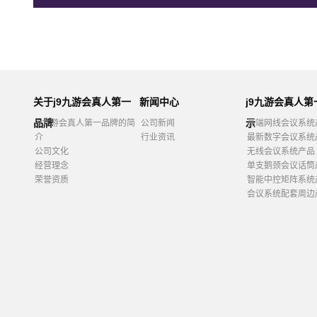
关于j9九游会真人第一
新闻中心
j9九游会真人
品牌
示
j9九游会真人第一品牌的简
公司新闻
高端网线会议系统
介
行业资讯
最新数字会议系统
公司文化
无线会议系统产品
经营理念
单支鹅颈会议话筒
荣誉资质
智能中控矩阵系统
会议系统配套周边