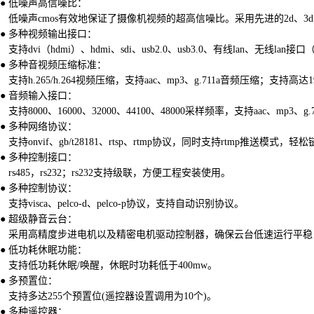
● 低噪声高信噪比：
低噪声cmos有效地保证了摄像机视频的超高信噪比。采用先进的2d、
● 多种视频输出接口：
支持dvi（hdmi）、hdmi、sdi、usb2.0、usb3.0、有线lan、无线lan接
● 多种音视频压缩标准：
支持h.265/h.264视频压缩，支持aac、mp3、g.711a音频压缩；支持高达1
● 音频输入接口：
支持8000、16000、32000、44100、48000采样频率，支持aac、mp3、g
● 多种网络协议：
支持onvif、gb/t28181、rtsp、rtmp协议，同时支持rtmp推送模式
● 多种控制接口：
rs485，rs232；rs232支持级联，方便工程安装使用。
● 多种控制协议：
支持visca、pelco-d、pelco-p协议，支持自动识别协议。
● 超级静音云台：
采用高精度步进电机以及精密电机驱动控制器，确保云台低速运行平稳
● 低功耗休眠功能：
支持低功耗休眠/唤醒，休眠时功耗低于400mw。
● 多预置位：
支持多达255个预置位(遥控器设置调用为10个)。
● 多种遥控器：