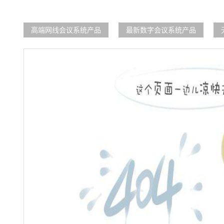
高端网线会议系统产品
最新数字会议系统产品