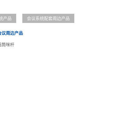
统产品
会议系统配套周边产品
会议周边产品
话筒咪杆