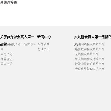
系统连接图
关于j9九游会真人第一
新闻中心
j9九游会真人第一品牌
品牌
示
j9九游会真人第一品牌的简
公司新闻
高端网线会议系统产品
介
行业资讯
最新数字会议系统产品
公司文化
无线会议系统产品
经营理念
单支鹅颈会议话筒产品
荣誉资质
智能中控矩阵系统产品
会议系统配套周边产品