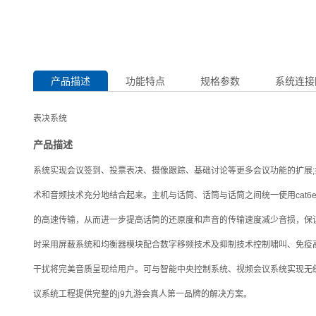
产品描述
功能特点
规格参数
系统连接
表决系统
产品描述
系统实现会议签到、投票表决、摄像跟踪、基础讨论等更多会议功能的扩展
术和音频技术充分地结合起来。主机与话筒、话筒与话筒之间统一使用cat6
的高速传输，从而进一步提高话筒的还原度和声音的传输速度减少音损，保
时采用屏蔽系统和均衡器模块配合数字移频技术及抑制技术控制啸叫、免疫
干扰将完美音质呈现给用户。可与智能中央控制系统、视频会议系统实现无
议系统工程提供完整的j9九游会真人第一品牌的解决方案。