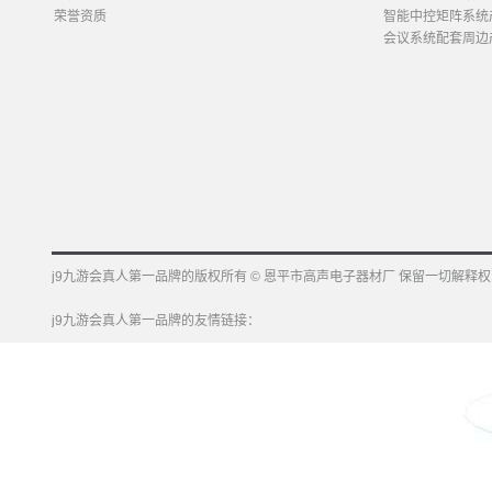
荣誉资质
智能中控矩阵系统
会议系统配套周边
j9九游会真人第一品牌的版权所有 © 恩平市高声电子器材厂 保留一切解释权
j9九游会真人第一品牌的友情链接：