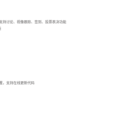
标准，支持讨论、视像跟踪、签到、投票表决功能
质
行设置，支持在线更新代码