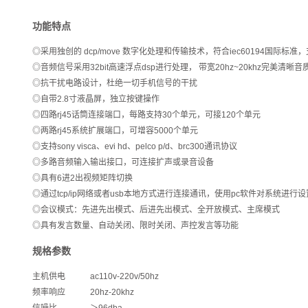
功能特点
◎采用独创的 dcp/move 数字化处理和传输技术，符合iec60194国际
◎音频信号采用32bit高速浮点dsp进行处理， 带宽20hz~20khz完美清晰音
◎抗干扰电路设计，杜绝一切手机信号的干扰
◎自带2.8寸液晶屏，独立按键操作
◎四路rj45话筒连接端口，每路支持30个单元，可接120个单元
◎两路rj45系统扩展端口，可增容5000个单元
◎支持sony visca、evi hd、pelco p/d、brc300通讯协议
◎多路音频输入输出接口，可连接扩声或录音设备
◎具有6进2出视频矩阵切换
◎通过tcp/ip网络或者usb本地方式进行连接通讯，使用pc软件对系统进
◎会议模式：先进先出模式、后进先出模式、全开放模式、主席模式
◎具有发言数量、自动关闭、限时关闭、声控发言等功能
规格参数
主机供电 ac110v-220v/50hz
频率响应 20hz-20khz