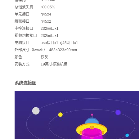
信噪比 ＞96dba
总谐波失真 ＜0.05%
单元接口 rj45x4
级联接口 rj45x2
中控连接口 232串口x1
视频切换接口 232串口x1
电脑接口 usb接口x1 rj45网口x1
外部尺寸（l×w×h） 483×323×90mm
颜色 铁灰
安装方式 19英寸标准机柜
系统连接图