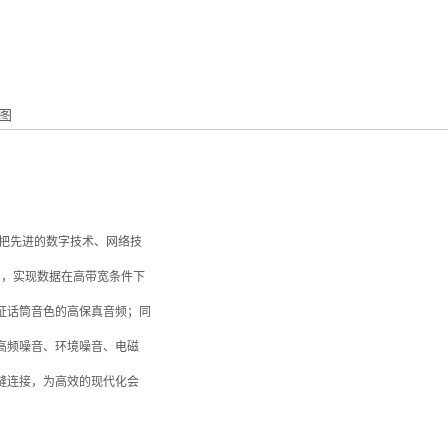
图
;把先进的数字技术、网络技
e，实现数据在高带宽条件下
证话筒音色的
高保真音频
；同
高频噪音、环境噪音、电磁
缝连接，为高效的现代化会