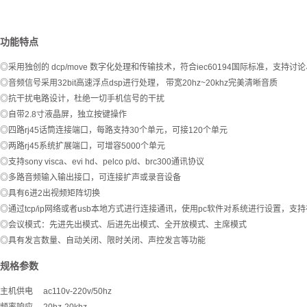
功能特点
◎采用独创的 dcp/move 数字化处理和传输技术，符合iec60194国际标准，支
◎音频信号采用32bit高速浮点dsp进行处理， 带宽20hz~20khz完美清晰音质
◎抗干扰电路设计，杜绝一切手机信号的干扰
◎自带2.8寸液晶屏，独立按键操作
◎四路rj45话筒连接端口，每路支持30个单元，可接120个单元
◎两路rj45系统扩展端口，可增容5000个单元
◎支持sony visca、evi hd、pelco p/d、brc300通讯协议
◎多路音频输入输出接口，可连接扩声或录音设备
◎具有6进2出视频矩阵切换
◎通过tcp/ip网络或者usb本地方式进行连接通讯，使用pc软件对系统进行设置，支
◎会议模式：先进先出模式、后进先出模式、全开放模式、主席模式
◎具有发言数量、自动关闭、限时关闭、声控发言等功能
规格参数
主机供电 ac110v-220v/50hz