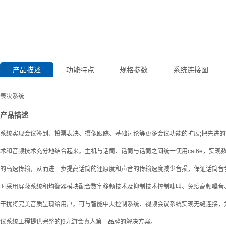
产品描述
功能特点
规格参数
系统连接图
表决系统
产品描述
系统实现会议签到、投票表决、摄像跟踪、基础讨论等更多会议功能的扩展;把先进
术和音频技术充分地结合起来。主机与话筒、话筒与话筒之间统一使用cat6e，实现
的高速传输，从而进一步提高话筒的还原度和声音的传输速度减少音损，保证话筒音
时采用屏蔽系统和均衡器模块配合数字移频技术及抑制技术控制啸叫、免疫高频噪音
干扰将完美音质呈现给用户。可与智能中央控制系统、视频会议系统实现无缝连接，
议系统工程提供完整的j9九游会真人第一品牌的解决方案。