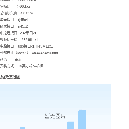
频率响应 20hz-20khz
信噪比 ＞96dba
总谐波失真 ＜0.05%
单元接口 rj45x4
级联接口 rj45x2
中控连接口 232串口x1
视频切换接口 232串口x1
电脑接口 usb接口x1 rj45网口x1
外部尺寸（l×w×h） 483×323×90mm
颜色 铁灰
安装方式 19英寸标准机柜
系统连接图