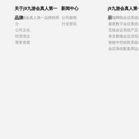
关于j9九游会真人第一
新闻中心
j9九游会真人
品牌
示
j9九游会真人第一品牌的简
公司新闻
高端网线会议系统
介
行业资讯
最新数字会议系统
公司文化
无线会议系统产品
经营理念
单支鹅颈会议话筒
荣誉资质
智能中控矩阵系统
会议系统配套周边