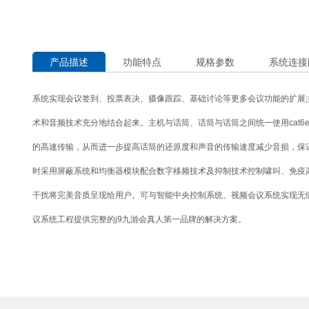
产品描述
功能特点
规格参数
系统连接
系统实现会议签到、投票表决、摄像跟踪、基础讨论等更多会议功能的扩展
术和音频技术充分地结合起来。主机与话筒、话筒与话筒之间统一使用cat6
的高速传输，从而进一步提高话筒的还原度和声音的传输速度减少音损，保
时采用屏蔽系统和均衡器模块配合数字移频技术及抑制技术控制啸叫、免疫
干扰将完美音质呈现给用户。可与智能中央控制系统、视频会议系统实现无
议系统工程提供完整的j9九游会真人第一品牌的解决方案。