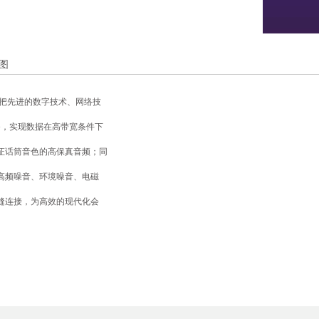
图
;把先进的数字技术、网络技
e，实现数据在高带宽条件下
证话筒音色的
高保真音频
；同
高频噪音、环境噪音、电磁
缝连接，为高效的现代化会