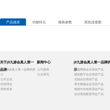
产品描述
功能特点
规格参数
系统连接图
关于j9九游会真人第一
新闻中心
j9九游会真人第一品牌
品牌
示
j9九游会真人第一品牌的简
公司新闻
高端网线会议系统产品
介
行业资讯
最新数字会议系统产品
公司文化
无线会议系统产品
经营理念
单支鹅颈会议话筒产品
荣誉资质
智能中控矩阵系统产品
会议系统配套周边产品