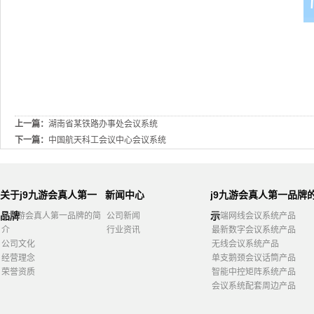
上一篇：
湖南省某铁路办事处会议系统
下一篇：
中国航天科工会议中心会议系统
关于j9九游会真人第一
新闻中心
j9九游会真人第一品牌
品牌
示
j9九游会真人第一品牌的简
公司新闻
高端网线会议系统产品
介
行业资讯
最新数字会议系统产品
公司文化
无线会议系统产品
经营理念
单支鹅颈会议话筒产品
荣誉资质
智能中控矩阵系统产品
会议系统配套周边产品