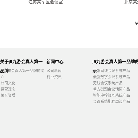
江苏某军区会议室
北京某
关于j9九游会真人第一
新闻中心
j9九游会真人第一品牌
品牌
示
j9九游会真人第一品牌的简
公司新闻
高端网线会议系统产品
介
行业资讯
最新数字会议系统产品
公司文化
无线会议系统产品
经营理念
单支鹅颈会议话筒产品
荣誉资质
智能中控矩阵系统产品
会议系统配套周边产品