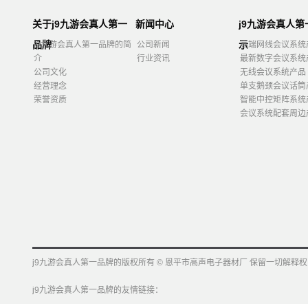
关于j9九游会真人第一
新闻中心
j9九游会真人
品牌
示
j9九游会真人第一品牌的简
公司新闻
高端网线会议系统
介
行业资讯
最新数字会议系统
公司文化
无线会议系统产品
经营理念
单支鹅颈会议话筒
荣誉资质
智能中控矩阵系统
会议系统配套周边
j9九游会真人第一品牌的版权所有 © 恩平市高声电子器材厂 保留一切解释权
j9九游会真人第一品牌的友情链接：