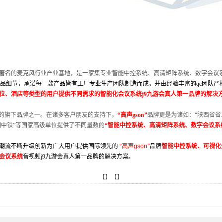
著名的麦克风行业产业基地
，
是一家
集专业智能中控系统、高清矩阵系统、数字会议
品细节，承诺每一款产品皆有工厂专业生产团队制造而成，并由经验丰富的
qc
团队严
位、酒店等类型的用户提供不同需求的
智能化会议系统
j9九游会真人第一品牌的解决
牌的旗下品牌之一。在诸多客户朋友的支持下，
“
高声
gson
”
品牌更是为诸如：
“陕西省省
中国中铁”等国家高级单位提供了不同量数的
“智能中控系统、高清矩阵系统、数字会议
潮流不断升级创新为广大用户提供国际领先的
“
高声
gson
”
品牌
智能中控系统、可视化
会议系统
音视频j9九游会真人第一品牌的解决方案。
【】【】