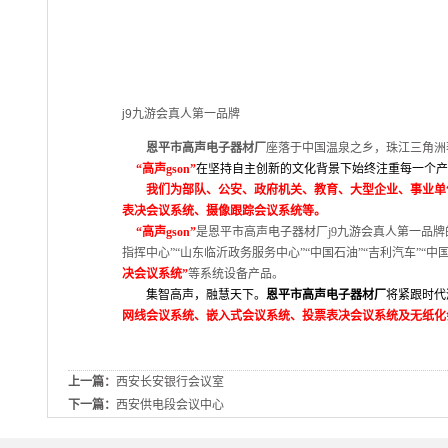
j9九游会真人第一品牌
恩平市高声电子器材厂
座落于中国温泉之乡，珠江三角洲
“
高声
gson
”
在坚持自主创新的文化背景下始终注重每一个产
我们为部队、公安、政府机关、教育、大型企业、事业单
表决会议系统、摄像跟踪会议系统等。
“
高声
gson
”
是恩平市高声电子器材厂j9九游会真人第一品
指挥中心”“山东临沂政务服务中心”“中国石油”“吉利汽车”“
决会议系统”
等系统设备产品。
集智高声，融慧天下。
恩平市高声电子器材厂
将紧跟时代
网线会议系统、嵌入式会议系统、投票表决会议系统及无纸化
上一篇：
西安长安银行会议室
下一篇：
西安供电段会议中心