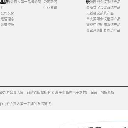
品牌
示
j9九游会真人第一品牌的简
公司新闻
高端网线会议系统产品
介
行业资讯
最新数字会议系统产品
公司文化
无线会议系统产品
经营理念
单支鹅颈会议话筒产品
荣誉资质
智能中控矩阵系统产品
会议系统配套周边产品
j9九游会真人第一品牌的版权所有 © 恩平市高声电子器材厂 保留一切解释权
j9九游会真人第一品牌的友情链接：