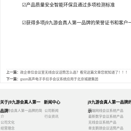
☑产品质量安全智能环保且通过多项检测标准
☑获得多项j9九游会真人第一品牌的荣誉证书和客户
上一篇：
政企单位会议室无线会议话筒怎么选？看完这篇文章您就知道了！！！
下一篇：
gson高声电子手拉手会议系统应用于北京城建集团
关于j9九游会真人第一
新闻中心
j9九游会真人第一品牌
品牌
示
j9九游会真人第一品牌的简
公司新闻
高端网线会议系统产品
介
行业资讯
最新数字会议系统产品
公司文化
无线会议系统产品
经营理念
单支鹅颈会议话筒产品