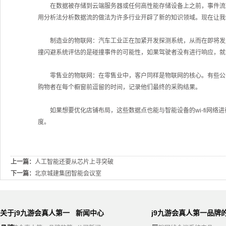
在数据被存储到云端服务器或任何高性能存储设备上之前，事件流就
用分析法分析数据流的做法为许多行业开辟了新的知识领域。现在让我
制造业的物联网：汽车工业正在加紧开发探测系统，从而在即将发生
撞闪避系统评估的是碰撞事件的可能性，如果驾驶者没有进行响应，就
零售业的物联网：在零售业中，客户同样是物联网的核心。有些公司
购物者在每个橱窗前逗留的时间，记录他们最终的采购结果。
如果想要优化店铺布局，这些数据点也能与智能设备的wi-fi网络
度。
上一篇：
人工智能还要从芯片上寻突破
下一篇：
北京城建集团智能会议室
关于j9九游会真人第一
新闻中心
j9九游会真人第一品牌