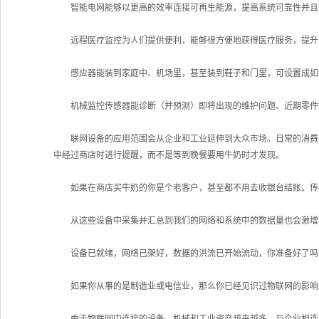
智能电网能够以更高的效率连接可再生能源，提高系统可靠性并且
远程医疗监控为人们提供便利，能够很方便地获得医疗服务，提升
感应器能装到家庭中、机场里，甚至装到鞋子和门里，可设置成如果
机械监控传感器能诊断（并预测）即将出现的维护问题、近期零件缺
联网设备的应用范围会从企业和工业延伸到大众市场。日常的消费电
中经过商店时进行提醒，而不是等到晚餐要用牛奶时才发现。
如果在商店买牛奶的你是个老客户，甚至都不用去收银台结账。传感
从这些设备中采集并汇总到我们的网络和系统中的数据量也会激增。
设备已就绪，网络已架好，数据的洪流已开始流动，你准备好了吗
如果你从事的是制造业或电信业，那么你已经见识过物联网的影响。