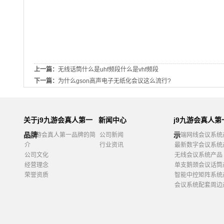
上一篇：
无线话筒什么是uhf频段什么是vhf频段
下一篇：
为什么gson高声电子无纸化会议这么流行?
关于j9九游会真人第一
新闻中心
j9九游会真人
品牌
示
j9九游会真人第一品牌的简
公司新闻
高端网线会议系统
介
行业资讯
最新数字会议系统
公司文化
无线会议系统产品
经营理念
单支鹅颈会议话筒
荣誉资质
智能中控矩阵系统
会议系统配套周边