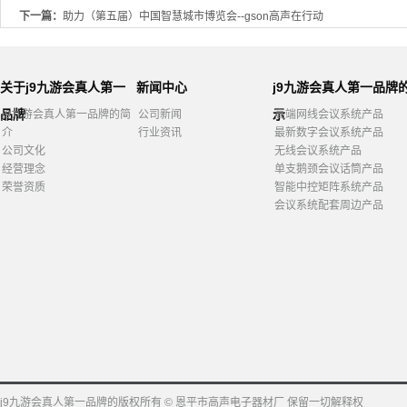
下一篇：
助力（第五届）中国智慧城市博览会--gson高声在行动
关于j9九游会真人第一
新闻中心
j9九游会真人第一品牌
品牌
示
j9九游会真人第一品牌的简
公司新闻
高端网线会议系统产品
介
行业资讯
最新数字会议系统产品
公司文化
无线会议系统产品
经营理念
单支鹅颈会议话筒产品
荣誉资质
智能中控矩阵系统产品
会议系统配套周边产品
j9九游会真人第一品牌的版权所有 © 恩平市高声电子器材厂 保留一切解释权