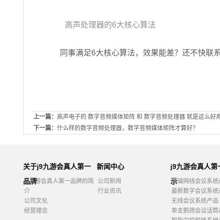
高声处理器的6大核心算法
同事满足6大核心算法，效果能差？还不快联系厂家订货？
上一篇：
高声电子的 数字音频媒体矩阵 和 数字音频处理器 就是这么好
下一篇：
什么样的数字音频处理器，数字音频媒体矩阵才算好？
关于j9九游会真人第一
新闻中心
j9九游会真人
品牌
示
j9九游会真人第一品牌的简
公司新闻
高端网线会议系统
介
行业资讯
最新数字会议系统
公司文化
无线会议系统产品
经营理念
单支鹅颈会议话筒