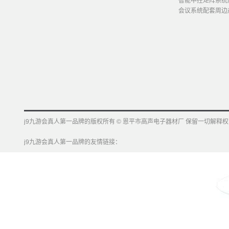
智能中控矩阵系统
会议系统配套周边
j9九游会真人第一品牌的版权所有 © 恩平市高声电子器材厂 保留一切解释权
j9九游会真人第一品牌的友情链接：