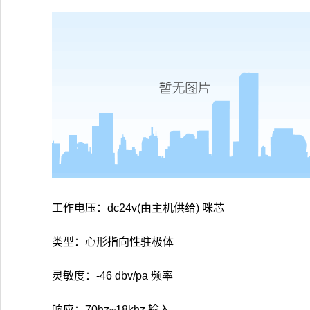
工作电压：dc24v(由主机供给) 咪芯
类型：心形指向性驻极体
灵敏度：-46 dbv/pa 频率
响应：70hz~18khz 输入