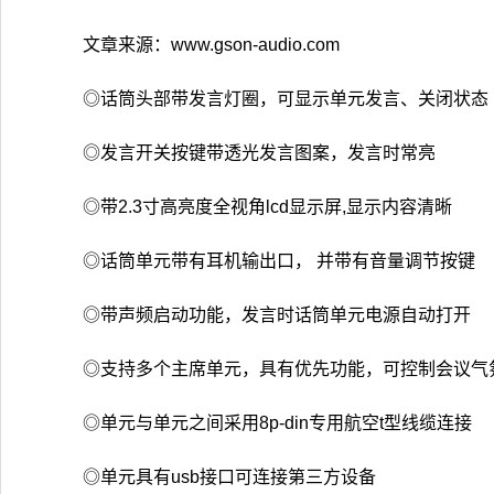
文章来源：www.gson-audio.com
◎话筒头部带发言灯圈，可显示单元发言、关闭状态
◎发言开关按键带透光发言图案，发言时常亮
◎带2.3寸高亮度全视角lcd显示屏,显示内容清晰
◎话筒单元带有耳机输出口， 并带有音量调节按键
◎带声频启动功能，发言时话筒单元电源自动打开
◎支持多个主席单元，具有优先功能，可控制会议气
◎单元与单元之间采用8p-din专用航空t型线缆连接
◎单元具有usb接口可连接第三方设备