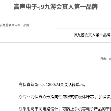
高声电子-j9九游会真人第一品牌
j9九游会真人第一品牌
j9九游会真人第一品牌
经典案例
联
点击：
0
高保真新型ocs-1300c/d会议话筒单元，
◎专业高保真心形指向性电容式驻极体咪芯 ，拾音灵敏、
◎采用防干扰电路设计，可防止手机等电子产品的干