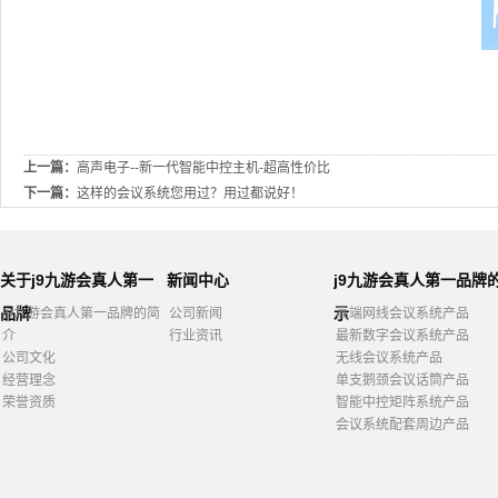
上一篇：
高声电子--新一代智能中控主机-超高性价比
下一篇：
这样的会议系统您用过？用过都说好！
关于j9九游会真人第一
新闻中心
j9九游会真人第一品牌
品牌
示
j9九游会真人第一品牌的简
公司新闻
高端网线会议系统产品
介
行业资讯
最新数字会议系统产品
公司文化
无线会议系统产品
经营理念
单支鹅颈会议话筒产品
荣誉资质
智能中控矩阵系统产品
会议系统配套周边产品