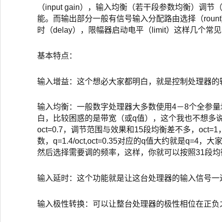
（input gain），输入均衡（若干段参数均衡）调节（inp
能。而输出部分一般有信号输入分配路由选择（rount)，高通
时（delay），限幅器启动电平（limit）这样几个常
基本特点：
输入增益：这个想必大家都明白，就是控制处理器的
输入均衡：一般数字处理器大多数使用4－8个全参
白，比较困惑的是带宽（或q值），这个我也不想多说，
oct=0.7，调节范围与效果和15段均衡差不多，oc
数，q=1.4/oct,oct=0.35对应的q值大约就
然后选择需要调的频率，这样，你就可以按照31段
输入延时：这个功能就是让这台处理器的输入信号一
输入极性转换：可以让整台处理器的极性相位在正负