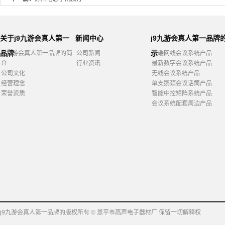
关于j9九游会真人第一
新闻中心
j9九游会真人第一品牌
品牌
示
j9九游会真人第一品牌的简
公司新闻
高端网线会议系统产品
介
行业资讯
最新数字会议系统产品
公司文化
无线会议系统产品
经营理念
单支鹅颈会议话筒产品
荣誉资质
智能中控矩阵系统产品
会议系统配套周边产品
j9九游会真人第一品牌的版权所有 © 恩平市高声电子器材厂 保留一切解释权