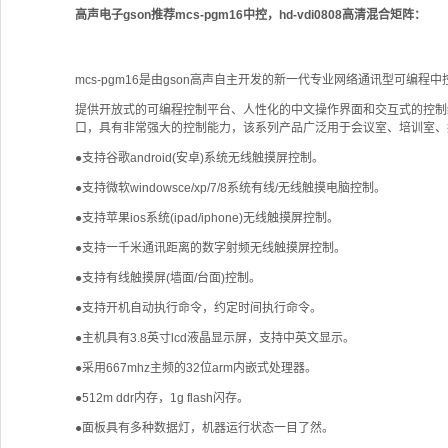
高声电子gson推荐mcs-pgm16中控，hd-vdi0808高清混合矩阵：
mcs-pgm16是由gson高声自主开发的新一代专业网络通讯型可编程中
提供开放式的可编程控制平台、人性化的中文操作界面和交互式的控制结构，可
口，具有非常强大的控制能力，该系列产品广泛用于会议室、培训室、
●支持谷歌android(安卓)系统无线触摸屏控制。
●支持微软windowsce/xp/7/8系统有线/无线触摸电脑控制。
●支持苹果ios系统(ipad/iphone)无线触摸屏控制。
●支持一千米通讯距离的数字射频无线触摸屏控制。
●支持有线触摸屏(墙面/台面)控制。
●支持开机自动执行命令，约定时间执行命令。
●主机具有3.8英寸lcd液晶显示屏，支持中英文显示。
●采用667mhz主频的32位arm内嵌式处理器。
●512m ddr内存，1g flash闪存。
●面板具有多种数据灯，机器运行状态一目了然。