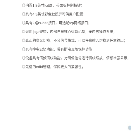
◎内置1.8英寸lcd屏，带面板控制按键；
◎具有4.3英寸彩色触摸屏可供用户配置；
◎具有2路rs-232接口，可选配tcp网络接口；
◎采用fpga架构，内部自建核心运算机制，无内嵌操作系统；
◎真正的交叉切换，不分信号格式，可以任意输入切换到任意输出；
◎具有掉电记忆功能，带有断电现场保护功能；
◎设备具有倍频倍线功能，对图像信号进行倍线缩放、倍频增强显示，
◎先进的edid管理，保障更大的兼容性；