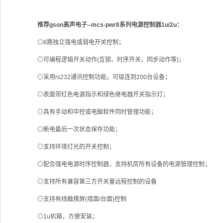
推荐gson高声电子--mcs-pwr8系列电源控制器1u/2u：
◎8路独立强电或弱电开关控制；
◎可编程逻辑开关动作(互锁、时序开关、同步动作等)；
◎采用rs232通讯控制功能，可级连到200台设备；
◎表面带红色电源指示和绿色继电器开关指示灯；
◎具有手动和中控或电脑软件同时管理功能；
◎断电最后一次状态保存功能；
◎支持环境灯光的开关控制；
◎配合强电电源时序控制器，支持机房所有设备的电源管理控制；
◎支持所有兼容第三方开关量远程控制的设备
◎支持有线触摸屏(墙面/台面)控制
◎1u机箱，方便安装；