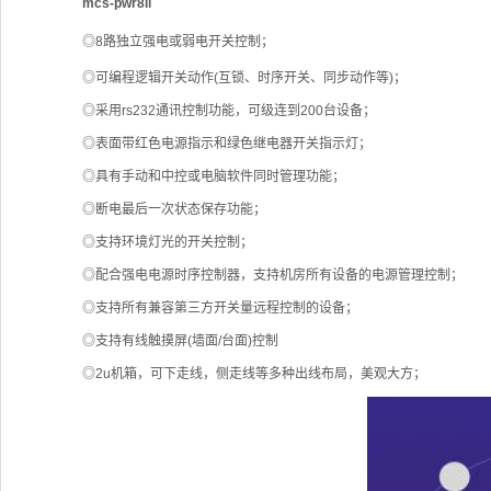
mcs-pwr8ii
◎8路独立强电或弱电开关控制；
◎可编程逻辑开关动作(互锁、时序开关、同步动作等)；
◎采用rs232通讯控制功能，可级连到200台设备；
◎表面带红色电源指示和绿色继电器开关指示灯；
◎具有手动和中控或电脑软件同时管理功能；
◎断电最后一次状态保存功能；
◎支持环境灯光的开关控制；
◎配合强电电源时序控制器，支持机房所有设备的电源管理控制；
◎支持所有兼容第三方开关量远程控制的设备；
◎支持有线触摸屏(墙面/台面)控制
◎2u机箱，可下走线，侧走线等多种出线布局，美观大方；