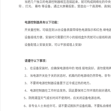
当把几个独立的电源控制器相互连接起来，就可构成网络化的中央控制
帘 、灯光、 幕布 等设备，通过大屏幕投影，营造出一个高清晰、
电源控制器具有以下功能：
开关量控制，可级连到16台设备表面带绿色电源指示和红色 继电器 
设备接线方便，安装时只需要打开小的接线盒外壳就可以接线和调i
设备配墙上安装支架，可以平放或墙上安装!
请遵守以下事项：
1、 在设备安装时，应确保电源线中的 地线 接地良好，请勿使用两芯 
2、 当电源开关处于关的状态时，机箱内的电源线仍然带电，非专业
3、 不要将电源控制器设备置于过冷或过热的地方。
4、 电源控制器在工作时会发热，因此要保持工作环境的良好通风
5、阴雨潮湿天气或长时间不使用时，应关闭设备电源总闸。
6、非专业人士未经许可，请不要试图拆开设备机箱，不要私自维修