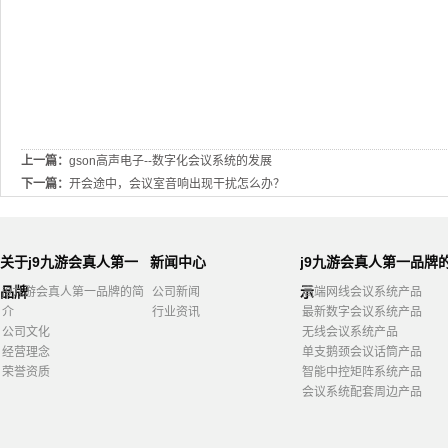
上一篇：
gson高声电子--数字化会议系统的发展
下一篇：
开会途中，会议室音响出现干扰怎么办？
关于j9九游会真人第一
新闻中心
j9九游会真人第一品牌
品牌
示
j9九游会真人第一品牌的简
公司新闻
高端网线会议系统产品
介
行业资讯
最新数字会议系统产品
公司文化
无线会议系统产品
经营理念
单支鹅颈会议话筒产品
荣誉资质
智能中控矩阵系统产品
会议系统配套周边产品