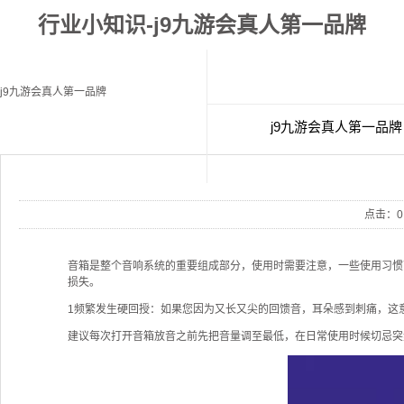
行业小知识-j9九游会真人第一品牌
j9九游会真人第一品牌
j9九游会真人第一品牌
经典案例
联
点击：
0
音箱是整个音响系统的重要组成部分，使用时需要注意，一些使用习惯
损失。
1频繁发生硬回授：如果您因为又长又尖的回馈音，耳朵感到刺痛，这
建议每次打开音箱放音之前先把音量调至最低，在日常使用时候切忌突