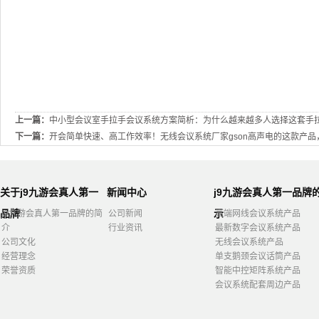
上一篇：
中小型会议室手拉手会议系统方案简析：为什么越来越多人选择这套手
下一篇：
开会简单快速、高工作效率！无线会议系统厂家gson高声电的这款产品
关于j9九游会真人第一
新闻中心
j9九游会真人第一品牌
品牌
示
j9九游会真人第一品牌的简
公司新闻
高端网线会议系统产品
介
行业资讯
最新数字会议系统产品
公司文化
无线会议系统产品
经营理念
单支鹅颈会议话筒产品
荣誉资质
智能中控矩阵系统产品
会议系统配套周边产品