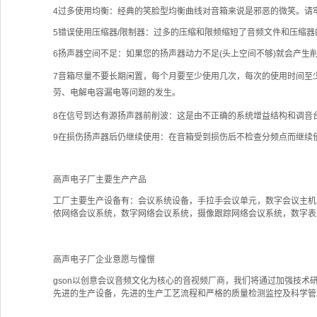
4过多使用均衡：经典的笑脸型均衡曲线对音箱来说是邪恶的微笑。请
5错误使用压缩器/限制器：过多的压缩和限频缩短了音频文件和压缩器
6扬声器空间不足：如果您的扬声器动力不足(头上空间不够)就会产生
7音箱尽量不要长期闲置，每个月要至少使用几次，每次的使用时间至
劳、电解电容漏电等问题的发生。
8在信号到达有源扬声器前削波：这是由不正确的系统增益结构和调音
9在损伤扬声器后仍继续使用：在音箱受到损伤后不检查分频点而继续
高声电子厂主要生产产品
工厂主要生产设备有：会议系统设备，手拉手会议单元，数字会议主机
侬网络会议系统，数字网络会议系统，摄像跟踪网络会议系统，数字
高声电子厂企业意愿与憧憬
gson以创意会议音频文化为核心的音视频厂商，我们将通过加强技术
先进的生产设备，先进的生产工艺流程和严格的质量检测监控及科学管理