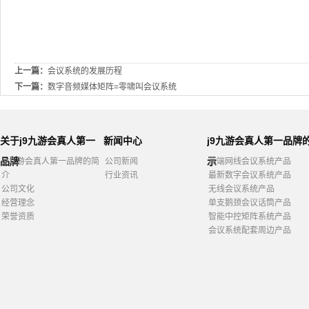
上一篇：
会议系统的发展历程
下一篇：
数字音频媒体矩阵=零啸叫会议系统
关于j9九游会真人第一
新闻中心
j9九游会真人第一品牌
品牌
示
j9九游会真人第一品牌的简
公司新闻
高端网线会议系统产品
介
行业资讯
最新数字会议系统产品
公司文化
无线会议系统产品
经营理念
单支鹅颈会议话筒产品
荣誉资质
智能中控矩阵系统产品
会议系统配套周边产品