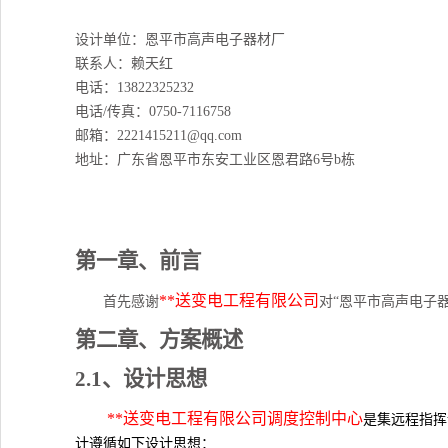
设计单位：
恩平市高声电子器材厂
联系人：
赖天红
电话：
13822325232
电话
/传真：
0
750-7116758
邮箱：
2221415211@qq
.com
地址：
广东省恩平市东安工业区恩君路
6号b栋
第一章、
前言
**
送变电工程有限公司
首先感谢
对
“
恩平市高声电子
第二章、
方案概述
2.1
、设计思想
**
送变电工程有限公司调度控制中心
是集远程指挥
计遵循如下设计思想：