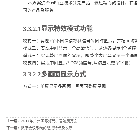
本方案选择
led行业技术领先产品，通过精心的设计，
司的产品及服务。
3.3.2.1
显示特效模式功能
模式一：实现
n个不同高清视频信号的同时显示，并按照均
模式二：实现中间显示一个高清信号，两边各显示
4个监
模式三：实现整屏界面的显示，即整个大屏幕显示一个画
模式四：实现中间显示
2个视频信号,两边显示数字字幕：
3.3.2.2
多画面显示方式
方式一：单屏显示多画面，画面可整屏呈现
上一篇：
2017年广州国际灯光、音响展览会
下一篇：
数字会议系统的组成特点及发展