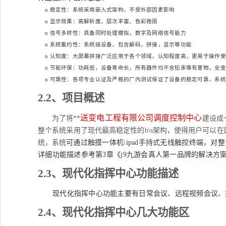
n
稳定性：系统采用嵌入式架构，不受外部因素影响
n
显示效果：高解析度、层次丰富、色彩艳丽
n
信号多样性：具备同时处理模拟，数字及网络信号能力
n
系统集约性：系统级设备，包含解码，拼接，显示等功能
n
认知度：大屏幕拼接广泛应用于各个领域，认知程度高，更易于操作使
n
节能环保：功耗低，设备寿命长，所有器件均不含铅汞等有害物，全金
n
可靠性：各项专业认证及严格的厂内测试保证了设备的稳定可靠，系统
2.2
、项目概述
送变电工程有限公司调度控制中心
为了将
**
建设成
整个系统采用了现代最高稳定性的
b\s
架构，使得用户可以在
统，系统
可通过
触摸一体机
\
ipad手持式无线触控终端
，
对整
详细功能
描述
参考第
3
章《j9九游会真人第一品牌的解决方
2.3
、现代化指挥中心功能描述
现代化指挥中心功能主要有日常会议、远程视频会议、
2.4
、现代化指挥中心几大功能区