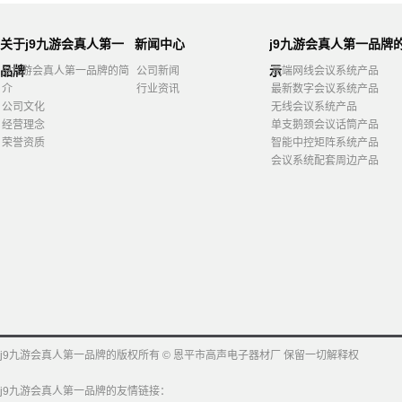
关于j9九游会真人第一
新闻中心
j9九游会真人第一品牌
品牌
示
j9九游会真人第一品牌的简
公司新闻
高端网线会议系统产品
介
行业资讯
最新数字会议系统产品
公司文化
无线会议系统产品
经营理念
单支鹅颈会议话筒产品
荣誉资质
智能中控矩阵系统产品
会议系统配套周边产品
j9九游会真人第一品牌的版权所有 © 恩平市高声电子器材厂 保留一切解释权
j9九游会真人第一品牌的友情链接：