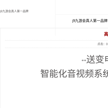
j9九游会真人第一品牌
j9九游会真人第一品牌
经典案例
联
点击：
0
送变
**
智能化音视频系