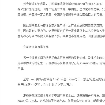
如今普遍的论点是，中国每年消耗全球dram nand的30%～40
存储器产能的过剩。因为市场没有国界，中国处于全球化市场之中。只
等抗衡，产品就一定会积压，中国的存储器生产线会面临巨大的亏损，
因此如今要上马存储器芯片生产线，从产业发展的需要应该支持，但
责，因此是有约束力的。这里建议它们不一定非要马上从芯片制造入手
器的雄心与条件相比大陆要强许多，结果也不能算成功。因此现阶段中
竞争激烈坚持是关键
另一个业界关切的问题是未来可能出现的专利纠纷，及技术上的j9
是半导体业的特征之一。观察新芯反复强调它己与spansion合作，觉得其
产品。
全球nand供应商有四组人马：三星、sk海力士、东芝/闪迪及美光/英特
能己达6万～7万片，今年计划扩充至10万片。
那些将处理器技术授权于中国厂商的企业，这些策略并不陌生。如amd在
power芯片技术，研发高端服务器产品。但是这么长时间来，所谓“转