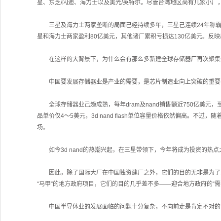
星、东芝/闪迪、海力士以及美光/英特尔。尽管台湾地区尚有几家小厂
三星及海力士两家垄断的局面己经持续多年，三星己连续24年称霸全球。2
星和海力士两家盈利80亿美元，其他诸厂累积亏损达130亿美元。反
在这样的大背景下，为什么会有那么多新建全球存储器厂再次聚集于
中国要发展存储器业是产业的需要，是芯片制造业向上突破的重要一
全球存储器业己趋成熟，每年dram及nand销售额近750亿美元，至今尚未有
品单价仅4～5美元，3d nand flash单位容量价格依然偏高。不过，随
场。
如今3d nand的热潮兴起，在三星带领下，今年将成为投资的热点
因此，除了国际大厂在中国独资建厂之外，它们的目的无非是为了更
“马甲”的地方政府项目，它们的目的几乎差不多——迎合地方政府的“
中国半导体业的发展面临的问题十分复杂，不向前走是肯定不对的