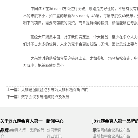
中国试图在3d nand方面进行突破，思路是先导性的。不管有没
术的难度不小，如三星的最新3d v nand，48层，每层厚度仅4
制下的项目，需要高强度的投资，而且是持续的投资，相信能够在亏损
顶级大厂聚集中国，对于我们肯定是一个大挑战，至少在争夺人力资
们并不占太多的优势，未来的竞争会更加残酷与无情。因此思想上要有
之前暂时的落后如今要迎头赶上去，尤如参加一场马拉松赛跑，中国
方阵中，把差距缩到最小。
上一篇：
大棚温湿度监控系统为大棚种植保驾护航
下一篇：
数字会议系统组成特点及发展
关于j9九游会真人第一
新闻中心
j9九游会真人第一品牌
品牌
示
j9九游会真人第一品牌的简
公司新闻
高端网线会议系统产品
介
行业资讯
最新数字会议系统产品