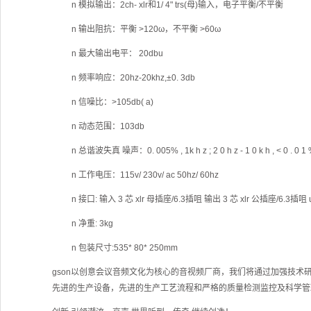
n
模拟输出：2ch- xlr和1/ 4" trs(母)输入，电子平衡/不平衡
n
输出阻抗：平衡 >120ω，不平衡 >60ω
n
最大输出电平： 20dbu
n
频率响应：20hz-20khz,±0. 3db
n
信噪比：>105db( a)
n
动态范围：103db
n
总谐波失真 噪声：0. 005% , 1k h z ; 2 0 h z - 1 0 k h , < 0 . 0 1 % ; 
n
工作电压：115v/ 230v/ ac 50hz/ 60hz
n
接口: 输入 3 芯 xlr 母插座/6.3插咀 输出 3 芯 xlr 公插座/6.3插咀 
n
净重: 3kg
n
包装尺寸:535* 80* 250mm
gson以创意会议音频文化为核心的音视频厂商，我们将通过加强技术
先进的生产设备，先进的生产工艺流程和严格的质量检测监控及科学管理