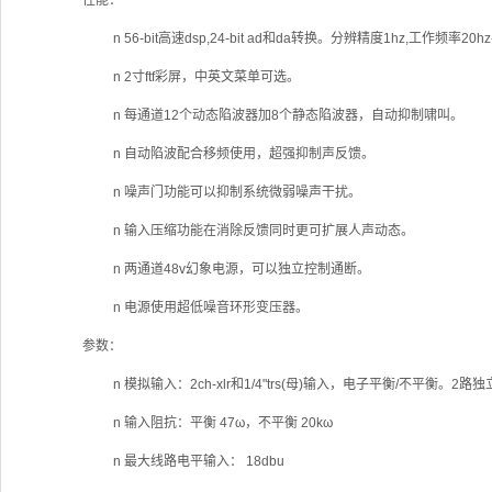
性能：
n
56-bit高速dsp,24-bit ad和da转换。分辨精度1hz,工作频率20hz-
n
2寸ftf彩屏，中英文菜单可选。
n
每通道12个动态陷波器加8个静态陷波器，自动抑制啸叫。
n
自动陷波配合移频使用，超强抑制声反馈。
n
噪声门功能可以抑制系统微弱噪声干扰。
n
输入压缩功能在消除反馈同时更可扩展人声动态。
n
两通道48v幻象电源，可以独立控制通断。
n
电源使用超低噪音环形变压器。
参数：
n
模拟输入：2ch-xlr和1/4"trs(母)输入，电子平衡/不平衡。2
n
输入阻抗：平衡 47ω，不平衡 20kω
n
最大线路电平输入： 18dbu