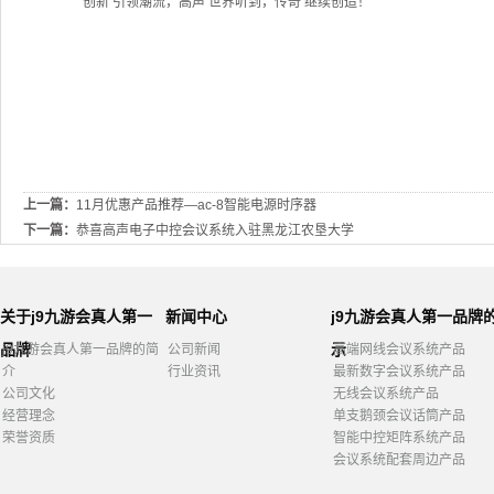
创新 引领潮流，高声 世界听到，传奇 继续创造！
上一篇：
11月优惠产品推荐—ac-8智能电源时序器
下一篇：
恭喜高声电子中控会议系统入驻黑龙江农垦大学
关于j9九游会真人第一
新闻中心
j9九游会真人第一品牌
品牌
示
j9九游会真人第一品牌的简
公司新闻
高端网线会议系统产品
介
行业资讯
最新数字会议系统产品
公司文化
无线会议系统产品
经营理念
单支鹅颈会议话筒产品
荣誉资质
智能中控矩阵系统产品
会议系统配套周边产品