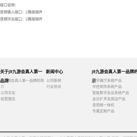
接口说明：
音频输入接口：2路接插件
音频环出接口：2路接插件
关于j9九游会真人第一
新闻中心
j9九游会真人第一品牌
品牌
示
j9九游会真人第一品牌的简
公司新闻
数字展厅系统产品
介
行业资讯
中控矩阵系统产品
公司文化
智能数字会议系统产品
经营理念
会议扩声及周边产品
音视频一体机
专属定制产品