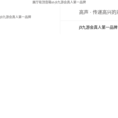
展厅吸顶音箱st-j9九游会真人第一品牌
高声 · 传递高兴
j9九游会真人第一品牌
j9九游会真人第一品牌
新闻中心
j