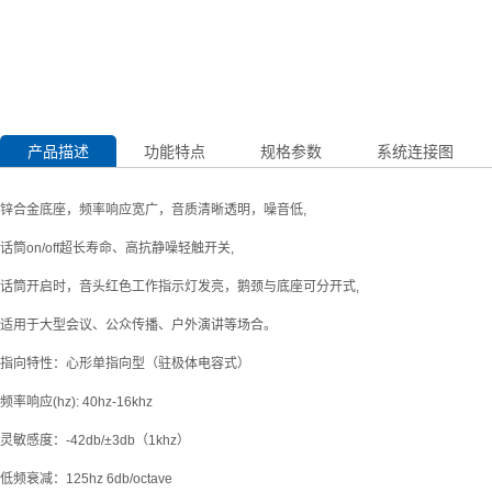
产品描述
功能特点
规格参数
系统连接图
锌合金底座，频率响应宽广，音质清晰透明，噪音低,
话筒on/off超长寿命、高抗静噪轻触开关,
话筒开启时，音头红色工作指示灯发亮，鹅颈与底座可分开式,
适用于大型会议、公众传播、户外演讲等场合。
指向特性：心形单指向型（驻极体电容式）
频率响应(hz): 40hz-16khz
灵敏感度：-42db/±3db（1khz）
低频衰减：125hz 6db/octave