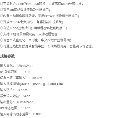
◎完美融合24 bit的a/d、d/a转换；内置高速64 bit处理内核；
◎采用lan网络数据传输及控制端口；
◎内置自动摄像跟踪功能，采用rs一485摄像机控制端口；
◎开放rs一232控制协议．兼容智能中控系统；
◎自适应poe控制接口；可编程gpio控削制接口；
◎支持50组场景预设功能，支持远程管埋
◎调音台式直观化、图形化、中文pc软件控制界面；
◎可通过墙控触摸屏或智能中控，实现场景调用、音量调节等功能。
规格参数
输入量化： 48khz/24bit
a/d动态范围： 114db
幻象电源（每输入）： dc 48v
输入共模抑制@60hz： 85dbu@-20dbu,1khz
输入阻抗： 2k ohm
最大输入增益： 54db
输出量化： 48khz/24bit
d/a动态范围： 114db
输入到输出动态范围： 110db