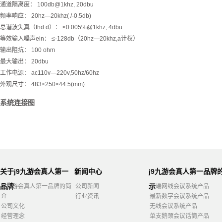
通道隔离度： 100db@1khz, 20dbu
频率响应： 20hz—20khz( /-0.5db)
总谐波失真（thd d）： ≤0.005%@1khz, 4dbu
等效输入噪声ein： ≤-128db（20hz—20khz,a计权）
输出阻抗： 100 ohm
最大输出： 20dbu
工作电源： ac110v—220v,50hz/60hz
外观尺寸： 483×250×44.5(mm)
系统连接图
关于j9九游会真人第一
新闻中心
j9九游会真人第一品牌
品牌
示
j9九游会真人第一品牌的简
公司新闻
高端网线会议系统产品
介
行业资讯
最新数字会议系统产品
公司文化
无线会议系统产品
经营理念
单支鹅颈会议话筒产品