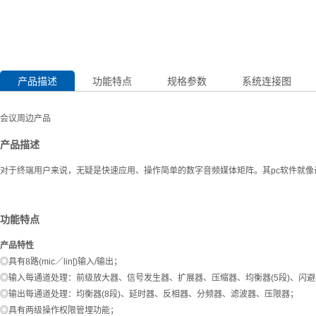
产品描述
功能特点
规格参数
系统连接图
会议周边产品
产品描述
对于终端用户来说，无疑是快速应用、操作简单的数字音频媒体矩阵。其pc软件就
功能特点
产品特性
◎具有8路(mic／lin[)输入/输出；
◎输入每通道处理：前级放大器、信号发生器、扩展器、压缩器、均衡器(5段)、闪
◎输出每通道处理：均衡器(8段)、延时器、反相器、分频器、滤波器、压限器；
◎具有两级操作权限管埋功能；