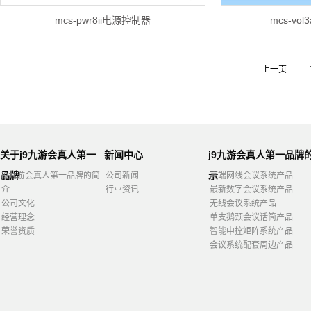
mcs-pwr8ii电源控制器
mcs-vo
上一页
关于j9九游会真人第一
新闻中心
j9九游会真人第一品牌
品牌
示
j9九游会真人第一品牌的简
公司新闻
高端网线会议系统产品
介
行业资讯
最新数字会议系统产品
公司文化
无线会议系统产品
经营理念
单支鹅颈会议话筒产品
荣誉资质
智能中控矩阵系统产品
会议系统配套周边产品